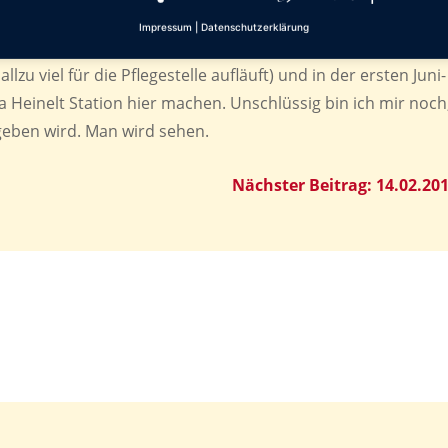
as Gästebuch ist jetzt nutzbar. Auch bei den Terminen mus
Impressum
|
Datenschutzerklärung
 wir im Mai eine Woche in Urlaub aus familiären Gründen (u
allzu viel für die Pflegestelle aufläuft) und in der ersten Juni-
a Heinelt Station hier machen. Unschlüssig bin ich mir noch
 geben wird. Man wird sehen.
Nächster Beitrag: 14.02.20