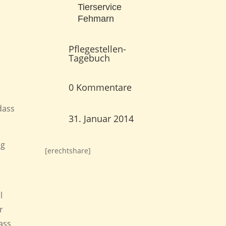
Tierservice
Fehmarn
Pflegestellen-
Tagebuch
0 Kommentare
m
dass
31. Januar 2014
ag
[erechtshare]
n
l
r
ass