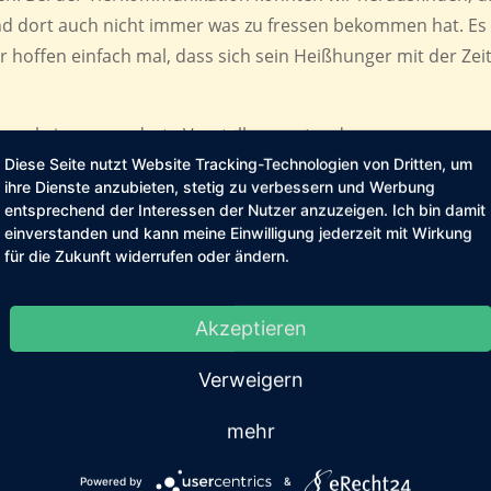
nd dort auch nicht immer was zu fressen bekommen hat. Es
ir hoffen einfach mal, dass sich sein Heißhunger mit der Zei
 mal eine gesonderte Vorstellung unter der
 sich hier gut, dennoch hoffen wir, bald die richtigen Leute 
Diese Seite nutzt Website Tracking-Technologien von Dritten, um
ihre Dienste anzubieten, stetig zu verbessern und Werbung
er auch noch keine Anzeige oder ähnliches geschaltet, das wi
entsprechend der Interessen der Nutzer anzuzeigen. Ich bin damit
einverstanden und kann meine Einwilligung jederzeit mit Wirkung
für die Zukunft widerrufen oder ändern.
en Fundhund kurzfristig aufgenommen, wir konnten aber noc
machen und der Hund und die Besitzer konnten wieder verei
Akzeptieren
Verweigern
mehr
age rum, so wie es die Zeit zulässt, mir spuken da diverse
Powered by
&