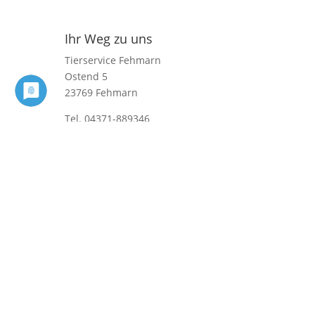
Ihr Weg zu uns
Tierservice Fehmarn
Ostend 5
23769 Fehmarn
Tel. 04371-889346
Mail:
info@tierservice-fehmarn.de
Impressum
|
Datenschutzerklärung
Folgen Sie uns auf Facebook
Folgen
Folgen