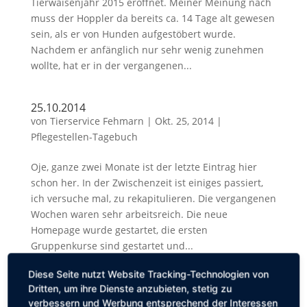
Tierwaisenjahr 2015 eröffnet. Meiner Meinung nach
muss der Hoppler da bereits ca. 14 Tage alt gewesen
sein, als er von Hunden aufgestöbert wurde.
Nachdem er anfänglich nur sehr wenig zunehmen
wollte, hat er in der vergangenen...
25.10.2014
von
Tierservice Fehmarn
|
Okt. 25, 2014
|
Pflegestellen-Tagebuch
Oje, ganze zwei Monate ist der letzte Eintrag hier
schon her. In der Zwischenzeit ist einiges passiert,
ich versuche mal, zu rekapitulieren. Die vergangenen
Wochen waren sehr arbeitsreich. Die neue
Homepage wurde gestartet, die ersten
Gruppenkurse sind gestartet und...
Diese Seite nutzt Website Tracking-Technologien von
24.08.2014
Dritten, um ihre Dienste anzubieten, stetig zu
von
Tierservice Fehmarn
|
Aug. 24, 2014
|
verbessern und Werbung entsprechend der Interessen