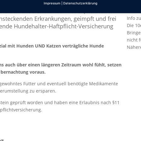
Impressum
|
Datenschutzerklärung
zwisch
 und den anderen Hunden haben, können wir
nsteckenden Erkrankungen, geimpft und frei
Info z
hende Hundehalter-Haftpflicht-Versicherung
Die 10
Bringe
nicht 
sozial mit Hunden UND Katzen verträgliche Hunde
Nähere
ns auch über einen längeren Zeitraum wohl fühlt, setzen
Übernachtung voraus.
 gewohntes Futter und eventuell benötigte Medikamente
terumstellung zu ersparen.
stein geprüft worden und haben eine Erlaubnis nach §11
flichtversicherung.
ng