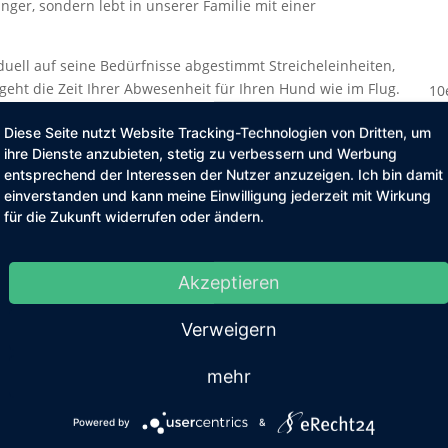
inger, sondern lebt in unserer Familie mit einer
uell auf seine Bedürfnisse abgestimmt Streicheleinheiten,
eht die Zeit Ihrer Abwesenheit für Ihren Hund wie im Flug.
10
Tagesb
Diese Seite nutzt Website Tracking-Technologien von Dritten, um
ihre Dienste anzubieten, stetig zu verbessern und Werbung
g in einer Hundegruppe. Durch den Kontakt untereinander
Bet
entsprechend der Interessen der Nutzer anzuzeigen. Ich bin damit
fördert, denn sie lernen hier, andere Hunde besser
einverstanden und kann meine Einwilligung jederzeit mit Wirkung
d anzupassen.
Betr
für die Zukunft widerrufen oder ändern.
nd wir in der Lage, entstehende Spannungen in der
ionen der einzelnen Hunde in die richtigen Bahnen zu
Akzeptieren
*alle 
en Alters, verschiedener Größe und verschiedener
Die en
Verweigern
unde mit Handicap oder Verhaltensproblemen können in
Gruppe
r Gruppe profitieren.
übern
mehr
Anreis
Powered by
&
Das Ho