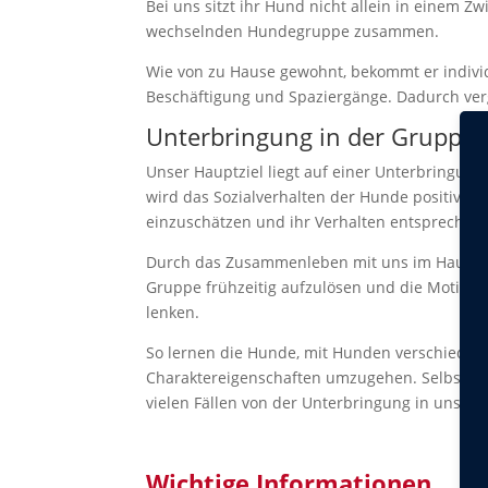
Bei uns sitzt ihr Hund nicht allein in einem Zw
wechselnden Hundegruppe zusammen.
Wie von zu Hause gewohnt, bekommt er individ
Beschäftigung und Spaziergänge. Dadurch verg
Unterbringung in der Gruppe
Unser Hauptziel liegt auf einer Unterbringun
wird das Sozialverhalten der Hunde positiv ge
einzuschätzen und ihr Verhalten entsprechen
Durch das Zusammenleben mit uns im Haus, si
Gruppe frühzeitig aufzulösen und die Motivat
lenken.
So lernen die Hunde, mit Hunden verschieden
Charaktereigenschaften umzugehen. Selbst H
vielen Fällen von der Unterbringung in unsere
Wichtige Informationen