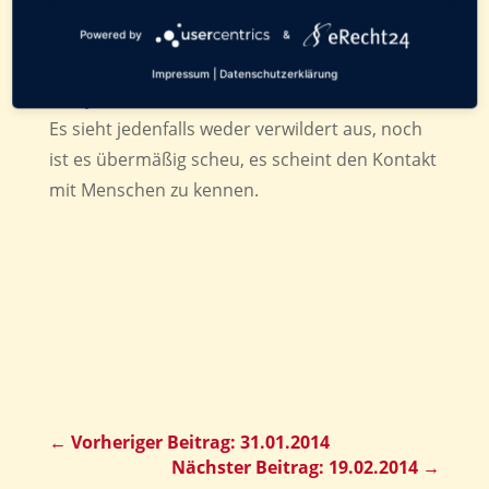
erscheint, bleibt es nach Rücksprache mit dem
Tierheim erst einmal hier bis ich Sonntag
Powered by
&
wieder nach Oldenburg fahre. Vielleicht finden
Impressum
|
Datenschutzerklärung
sich ja vorher noch die Besitzer des Tierchens.
Es sieht jedenfalls weder verwildert aus, noch
ist es übermäßig scheu, es scheint den Kontakt
mit Menschen zu kennen.
←
Vorheriger Beitrag: 31.01.2014
Nächster Beitrag: 19.02.2014
→