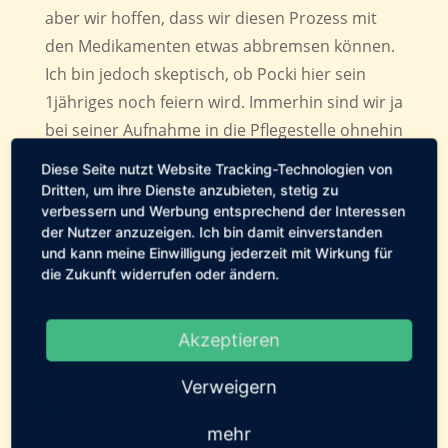
aber wir hoffen, dass wir diesen Prozess mit
den Medikamenten etwas abbremsen können.
Ich bin jedoch skeptisch, ob Pocki hier sein
1jähriges noch feiern wird. Immerhin sind wir ja
bei seiner Aufnahme in die Pflegestelle ohnehin
nur von wenigen Monaten Restlebenszeit
Diese Seite nutzt Website Tracking-Technologien von
ausgegangen. Aber Pocki ist tapfer, auch wenn
Dritten, um ihre Dienste anzubieten, stetig zu
verbessern und Werbung entsprechend der Interessen
er die Medikamentengabe nicht sonderlich
der Nutzer anzuzeigen. Ich bin damit einverstanden
mag.
und kann meine Einwilligung jederzeit mit Wirkung für
die Zukunft widerrufen oder ändern.
Gestern Abend brachte mir die Polizei noch ein
Fundkaninchen. Aufgegriffen wurde der kleine
Akzeptieren
Hoppler in Schlagsdorf, wo er auf einer Wiese
herumhoppelte. Die Finderin hatte bei den
Verweigern
Nachbarn angefragt, doch niemandem war das
Kaninchen bekannt. Da es soweit gesund
mehr