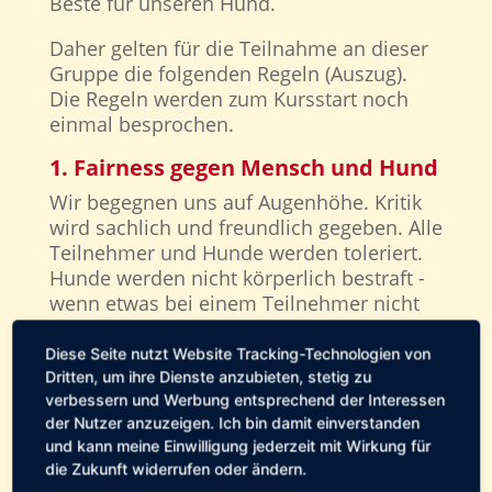
Beste für unseren Hund.
Daher gelten für die Teilnahme an dieser
Gruppe die folgenden Regeln (Auszug).
Die Regeln werden zum Kursstart noch
einmal besprochen.
1. Fairness gegen Mensch und Hund
Wir begegnen uns auf Augenhöhe. Kritik
wird sachlich und freundlich gegeben. Alle
Teilnehmer und Hunde werden toleriert.
Hunde werden nicht körperlich bestraft -
wenn etwas bei einem Teilnehmer nicht
klappt, finden wir gemeinsam eine
gewaltfreie Lösung.
Diese Seite nutzt Website Tracking-Technologien von
Dritten, um ihre Dienste anzubieten, stetig zu
2. Wir fassen uns kurz
verbessern und Werbung entsprechend der Interessen
der Nutzer anzuzeigen. Ich bin damit einverstanden
Damit jeder Gelegenheit hat, Fragen und
und kann meine Einwilligung jederzeit mit Wirkung für
Wünsche zu äußern, fassen wir uns kurz.
die Zukunft widerrufen oder ändern.
Im Gegenzug lassen wir den anderen