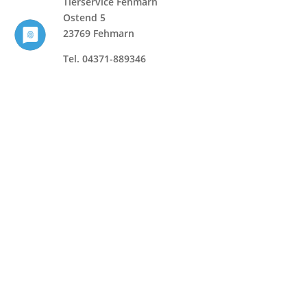
Tierservice Fehmarn
Ostend 5
23769 Fehmarn
Tel. 04371-889346
Mail:
info@tierservice-fehmarn.de
Impressum
|
Datenschutzerklärung
Folgen Sie uns auf Facebook
Folgen
Folgen