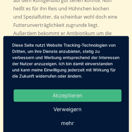
auf dem Röntgenbild gut sehen konnte. Nun
heißt es für ihn Reis und Hühnchen kochen
und Spezialfutter, da scheinbar wohl doch eine
Futterunverträglichkeit zugrunde liegt.
Außerdem bekommt er Antibiotikum um die
Darmaufgasung abzubauen, diese ist
Diese Seite nutzt Website Tracking-Technologien von
vermutlich durch Bakterien verursacht. Sollte
Dritten, um ihre Dienste anzubieten, stetig zu
er nicht bald wieder zunehmen, muss ich ihn
verbessern und Werbung entsprechend der Interessen
der Nutzer anzuzeigen. Ich bin damit einverstanden
nochmals vorstellen.
und kann meine Einwilligung jederzeit mit Wirkung für
die Zukunft widerrufen oder ändern.
←
Vorheriger Beitrag: 17.11.2010
Nächster Beitrag: 28.11.2010
→
Akzeptieren
Geschrieben von:
Tierservice
Verweigern
Fehmarn
mehr
Pflegestellen-Tagebuch