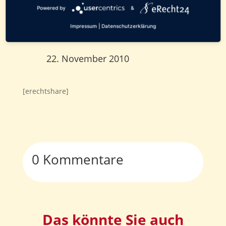
Powered by
&
0 Kommentare
Impressum
|
Datenschutzerklärung
22. November 2010
[erechtshare]
0 Kommentare
Das könnte Sie auch