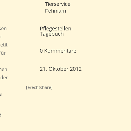
Tierservice
Fehmarn
Pflegestellen-
nken
Tagebuch
er
etit
0 Kommentare
für
21. Oktober 2012
inen
ider
[erechtshare]
e
d