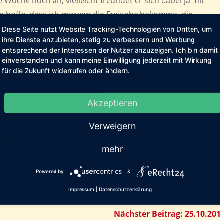
Woche noch an, vielleicht freundet er sich dabei ja mit
ch hoffe, dass ich morgen die Freigabe bekomme, die
usammen zu lassen. Dann hätten sie mehr Platz und wir
Diese Seite nutzt Website Tracking-Technologien von Dritten, um
ihre Dienste anzubieten, stetig zu verbessern und Werbung
ten, ohne ständig Kätzchen einfangen zu müssen, die durch
entsprechend der Interessen der Nutzer anzuzeigen. Ich bin damit
einverstanden und kann meine Einwilligung jederzeit mit Wirkung
zu tun, unter anderem auch, wegen der immer noch
für die Zukunft widerrufen oder ändern.
laschenkindes.
hshunden, Pflegekatzen und eigenen Tieren sieht es dann i
Akzeptieren
Verweigern
dlich auch dazu, mir einen Heu- und Strohlieferanten auf 
mehr
kein Glück, doch der Winter naht und so langsam brauchen wi
n heissen Tipp hat, wer kleinere Mengen abgibt (einen
Powered by
&
lagern ;-)), immer her damit.
Impressum
|
Datenschutzerklärung
Nächster Beitrag: 25.10.20