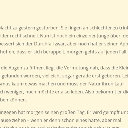
 Nacht zu gestern gestorben. Sie fingen an schlechter zu tri
er recht schnell. Nun ist noch ein einzelner Junge über, d
sert sich der Durchfall zwar, aber noch hat er seinen App
hoffen, dass er sich berappelt, morgen gehts auf jeden Fall 
die Augen zu öffnen, liegt die Vermutung nah, dass die Kle
e gefunden worden, vielleicht sogar gerade erst geboren. Le
ismus kaum etwas machen und muss der Natur ihren Lauf
uch weniger, noch möchte er also leben. Also bekommt er di
geben können.
ingegen hat morgen seinen großen Tag. Er wird geimpft un
Hause ziehen – wenn er denn schon eines hätte, aber mal