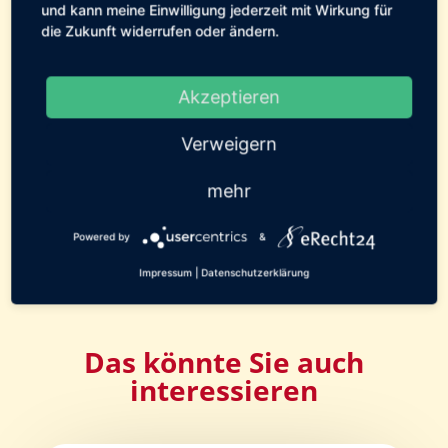
und kann meine Einwilligung jederzeit mit Wirkung für
die Zukunft widerrufen oder ändern.
18. August 2011
Akzeptieren
[erechtshare]
Verweigern
mehr
0 Kommentare
Powered by
&
Impressum
|
Datenschutzerklärung
Das könnte Sie auch
interessieren