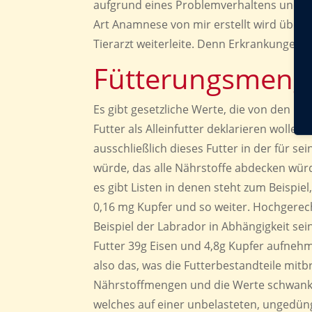
aufgrund eines Problemverhaltens und ic
Art Anamnese von mir erstellt wird über 
Tierarzt weiterleite. Denn Erkrankungen 
Fütterungsmeng
Es gibt gesetzliche Werte, die von den Fu
Futter als Alleinfutter deklarieren wolle
ausschließlich dieses Futter in der für s
würde, das alle Nährstoffe abdecken wür
es gibt Listen in denen steht zum Beispi
0,16 mg Kupfer und so weiter. Hochgerech
Beispiel der Labrador in Abhängigkeit sei
Futter 39g Eisen und 4,8g Kupfer aufnehm
also das, was die Futterbestandteile mitb
Nährstoffmengen und die Werte schwanken
welches auf einer unbelasteten, ungedüng