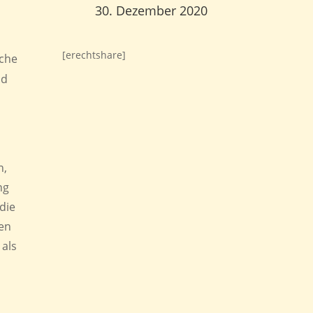
30. Dezember 2020
[erechtshare]
che
nd
n,
ng
 die
hen
 als