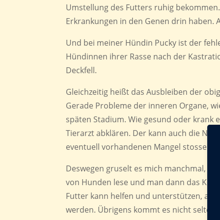
Umstellung des Futters ruhig bekommen.
Erkrankungen in den Genen drin haben. A
Und bei meiner Hündin Pucky ist der fehl
Hündinnen ihrer Rasse nach der Kastrat
Deckfell.
Gleichzeitig heißt das Ausbleiben der ob
Gerade Probleme der inneren Organe, wie
späten Stadium. Wie gesund oder krank ei
Tierarzt abklären. Der kann auch die Nä
eventuell vorhandenen Mangel stossen.
Deswegen gruselt es mich manchmal, wen
von Hunden lese und man dann das Kommen
Futter kann helfen und unterstützen, aber
werden. Übrigens kommt es nicht selten vo