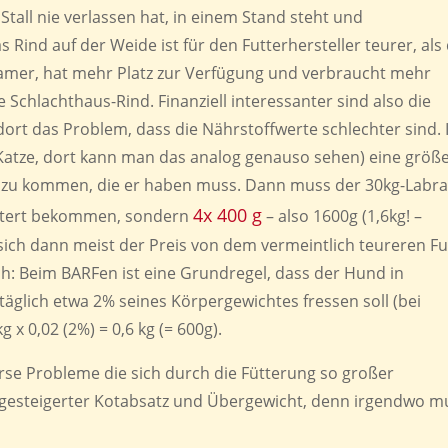
 Stall nie verlassen hat, in einem Stand steht und
 Rind auf der Weide ist für den Futterhersteller teurer, als
amer, hat mehr Platz zur Verfügung und verbraucht mehr
 Schlachthaus-Rind. Finanziell interessanter sind also die
dort das Problem, dass die Nährstoffwerte schlechter sind. 
Katze, dort kann man das analog genauso sehen) eine größ
 zu kommen, die er haben muss. Dann muss der 30kg-Labr
4x 400 g
füttert bekommen, sondern
– also 1600g (1,6kg! –
t sich dann meist der Preis von dem vermeintlich teureren Fu
ch: Beim BARFen ist eine Grundregel, dass der Hund in
täglich etwa 2% seines Körpergewichtes fressen soll (bei
x 0,02 (2%) = 0,6 kg (= 600g).
se Probleme die sich durch die Fütterung so großer
 gesteigerter Kotabsatz und Übergewicht, denn irgendwo m