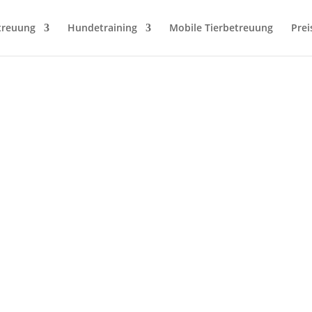
treuung
Hundetraining
Mobile Tierbetreuung
Prei
fressen (Teil 4
ch dem heiligen
Futters