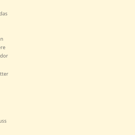
 das
In
ere
ador
tter
uss