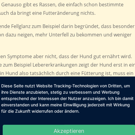
 Genauso gibt es Rassen, die einfach schon bestimmte
uch da bringt eine Futteränderung nichts.
ende Fellglanz zum Beispiel darin begründet, dass besonder
ion dazu neigen, mehr Unterfell zu bekommen und weniger
igen Symptome aber nicht, dass der Hund gut ernährt wird.
 zum Beispiel Lebererkrankungen zeigt der Hund erst in e
n Hund also tatsächlich durch eine Fütterung ist, muss ein
hrstoffversorgung des Hundes untersuchen und so auf eine
Diese Seite nutzt Website Tracking-Technologien von Dritten, um
ihre Dienste anzubieten, stetig zu verbessern und Werbung
entsprechend der Interessen der Nutzer anzuzeigen. Ich bin damit
n ich in Facebook-Gruppen Beiträge mit Krankengeschicht
einverstanden und kann meine Einwilligung jederzeit mit Wirkung
für die Zukunft widerrufen oder ändern.
tar liest, man solle doch einfach dies und jenes füttern.
 manches sollte halt doch erstmal tierärztlich abgeklärt
r, dass ein Hund bei mir im Einzeltraining vorstellig wird
Akzeptieren