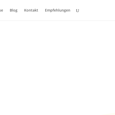
se
Blog
Kontakt
Empfehlungen
) – Auf der
 Gral des