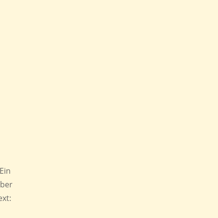
Ein
aber
ext: