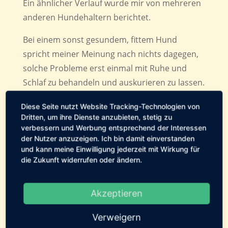
Ein ähnlicher Verlauf wurde mir von mehreren
anderen Hundehaltern berichtet.
Bei einem sonst gesundem, fittem Hund
spricht meiner Meinung nach nichts dagegen,
solche Probleme erst einmal mit Ruhe und
Schlaf zu behandeln und auskurieren zu lassen.
Ähnlich wie bei Kindern sollte nicht direkt zum
Diese Seite nutzt Website Tracking-Technologien von
Tierarzt gefahren und Medikamente gegeben
Dritten, um ihre Dienste anzubieten, stetig zu
werden.
verbessern und Werbung entsprechend der Interessen
der Nutzer anzuzeigen. Ich bin damit einverstanden
Schließlich ist auch der Tierarztbesucht für
und kann meine Einwilligung jederzeit mit Wirkung für
die Zukunft widerrufen oder ändern.
viele Hunde eine absolute Stresssituation,
welche die Symptomatik noch verschlimmern
kann. Allerdings gibt es dafür ein paar
Akzeptieren
Rahmenbedingungen oder auch “Faustregeln”.
Verweigern
Wann du einen Tierarzt kontaktieren