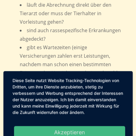
läuft die Abrechnung direkt über den
Tierarzt oder muss der Tierhalter in
Vorleistung gehen?
sind auch rassespezifische Erkrankungen
abgedeckt?
gibt es Wartezeiten (einige
Versicherungen zahlen erst Leistungen,
nachdem man schon einen bestimmten
Zeitraum den Versicherungsbeitrag bezahlt
Diese Seite nutzt Website Tracking-Technologien von
hat)
Dritten, um ihre Dienste anzubieten, stetig zu
gibt es Altersbeschränkungen (Kann man
verbessern und Werbung entsprechend der Interessen
für Tiere ab einem bestimmten Alter
der Nutzer anzuzeigen. Ich bin damit einverstanden
und kann meine Einwilligung jederzeit mit Wirkung für
überhaupt noch eine Versicherung
die Zukunft widerrufen oder ändern.
abschließen? Werden im Alter bestimmte
Leistungen nicht mehr oder nicht mehr
vollumfänglich gezahlt)?
Akzeptieren