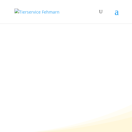
Tierkrankenversicheru
ngen – absolut
sinnvoll, gut zu haben
oder überflüssig?