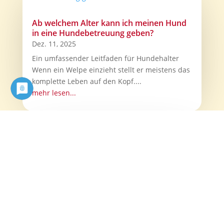
Ab welchem Alter kann ich meinen Hund
in eine Hundebetreuung geben?
Dez. 11, 2025
Ein umfassender Leitfaden für Hundehalter
Wenn ein Welpe einzieht stellt er meistens das
komplette Leben auf den Kopf....
mehr lesen...
🐾 Die Bedeutung des Faktors Zeit im
Training mit unsicheren oder ängstlichen
Hunden
Nov. 15, 2025
Wenn es im Hundetraining einen Faktor gibt,
der immer wieder unterschätzt wird, dann ist
es Zeit.Zeit zum Verstehen,...
mehr lesen...