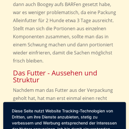
dann auch Boogey aufs BARFen gesetzt habe,
war es weniger problematisch, da eine Packung
Alleinfutter für 2 Hunde etwa 3 Tage ausreicht.
Stellt man sich die Portionen aus einzelnen
Komponenten zusammen, sollte man das in
einem Schwung machen und dann portioniert
wieder einfrieren, damit die Sachen möglichst
frisch bleiben.
Das Futter - Aussehen und
Struktur
Nachdem man das Futter aus der Verpackung
geholt hat, hat man erst einmal einen recht
zusammengepressten 'Klotz' vor sich, was
Diese Seite nutzt Website Tracking-Technologien von
natürlich aufgrund des Abpackens normal ist.
Dritten, um ihre Dienste anzubieten, stetig zu
Der Klotz kann aber mit einem Löffel oder einer
verbessern und Werbung entsprechend der Interessen
der Nutzer anzuzeigen. Ich bin damit einverstanden