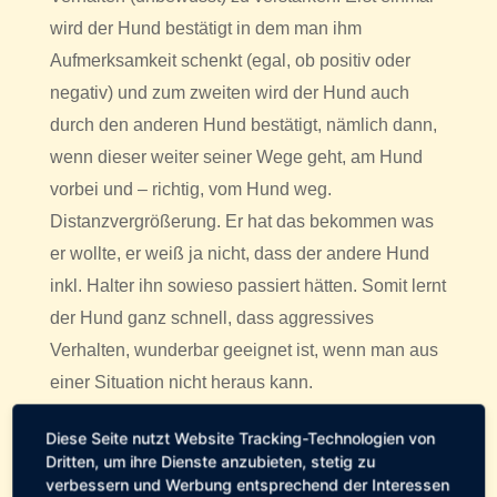
wird der Hund bestätigt in dem man ihm
Aufmerksamkeit schenkt (egal, ob positiv oder
negativ) und zum zweiten wird der Hund auch
durch den anderen Hund bestätigt, nämlich dann,
wenn dieser weiter seiner Wege geht, am Hund
vorbei und – richtig, vom Hund weg.
Distanzvergrößerung. Er hat das bekommen was
er wollte, er weiß ja nicht, dass der andere Hund
inkl. Halter ihn sowieso passiert hätten. Somit lernt
der Hund ganz schnell, dass aggressives
Verhalten, wunderbar geeignet ist, wenn man aus
einer Situation nicht heraus kann.
Was kann man denn besser machen, mag sich der
Diese Seite nutzt Website Tracking-Technologien von
Dritten, um ihre Dienste anzubieten, stetig zu
ein oder andere Leser fragen. Nun am besten
verbessern und Werbung entsprechend der Interessen
wäre natürlich, man würde von klein auf