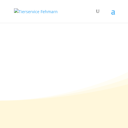
…aber günstig soll es
sein…