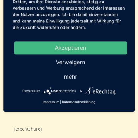
Dritten, um ihre Dienste anzubieten, stetig zu
←
Vorheriger Beitrag: Rotz-Alarm auf
verbessern und Werbung entsprechend der Interessen
Fehmarn
der Nutzer anzuzeigen. Ich bin damit einverstanden
Nächster Beitrag: Leinenrambo oder nicht?
und kann meine Einwilligung jederzeit mit Wirkung für
die Zukunft widerrufen oder ändern.
→
Geschrieben von:
Tierservice
Akzeptieren
Fehmarn
Verweigern
Gesundheit
mehr
0 Kommentare
Powered by
&
Impressum
|
Datenschutzerklärung
24. Februar 2015
[erechtshare]