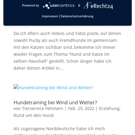
Powered by
&
Hund und Katze unter einem Dach: So
vermeidest du Konflikte
Impressum
|
Datenschutzerklärung
von
Tierservice Fehmarn
|
März 1, 2023
|
Erziehung
Da ich öfters auch Videos und Fotos poste, auf denen
sowohl Pucky als auch Fremdhunde im gemeinsam
mit den Katzen sichtbar sind, bekomme ich immer
wieder Fragen zum Thema “Hund und Katze im
selben Haushalt” gestellt. Schon länger habe ich
daher diesen Artikel in...
Hundetraining bei Wind und Wetter?
von
Tierservice Fehmarn
|
Feb. 25, 2022
|
Erziehung
,
Rund um den Hund
Als zugezogene Norddeutsche habe ich mich