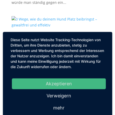
würde man ständig gegen ein...
3 Wege, wie du deinem Hund Platz beibringst –
Diese Seite nutzt Website Tracking-Technologien von
gewaltfrei und effektiv
Dritten, um ihre Dienste anzubieten, stetig zu
von
Tierservice Fehmarn
|
Aug. 7, 2025
|
Erziehung
verbessern und Werbung entsprechend der Interessen
der Nutzer anzuzeigen. Ich bin damit einverstanden
„Wie bringe ich meinem Hund eigentlich Platz bei?“ –
und kann meine Einwilligung jederzeit mit Wirkung für
Diese Frage höre ich regelmäßig, und vielleicht hast
die Zukunft widerrufen oder ändern.
auch du schon einmal ratlos mit einem Leckerli vor
deinem Hund gestanden, während der einfach nicht
verstanden hat, was du von ihm willst. In diesem
Akzeptieren
Artikel zeige...
Verweigern
mehr