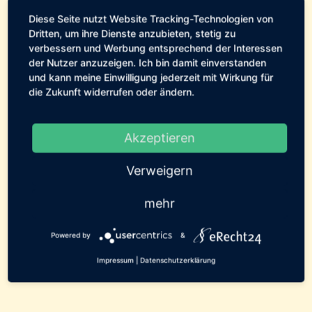
←
Vorheriger Beitrag: 20.04.2012
Nächster Beitrag: 27.04.2012
→
Diese Seite nutzt Website Tracking-Technologien von
Dritten, um ihre Dienste anzubieten, stetig zu
verbessern und Werbung entsprechend der Interessen
Geschrieben von:
Tierservice
der Nutzer anzuzeigen. Ich bin damit einverstanden
Fehmarn
und kann meine Einwilligung jederzeit mit Wirkung für
die Zukunft widerrufen oder ändern.
Pflegestellen-Tagebuch
Akzeptieren
0 Kommentare
Verweigern
23. April 2012
mehr
Powered by
&
[erechtshare]
Impressum
|
Datenschutzerklärung