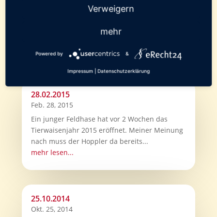
Verweigern
mehr
Das könnte Sie auch
interessieren
Powered by
&
Impressum
|
Datenschutzerklärung
28.02.2015
Feb. 28, 2015
Ein junger Feldhase hat vor 2 Wochen das
Tierwaisenjahr 2015 eröffnet. Meiner Meinung
nach muss der Hoppler da bereits...
mehr lesen...
25.10.2014
Okt. 25, 2014