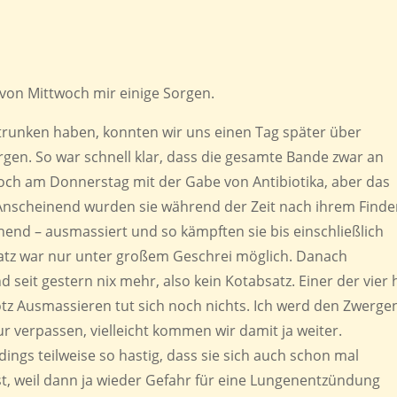
von Mittwoch mir einige Sorgen.
runken haben, konnten wir uns einen Tag später über
en. So war schnell klar, dass die gesamte Bande zwar an
och am Donnerstag mit der Gabe von Antibiotika, aber das
 Anscheinend wurden sie während der Zeit nach ihrem Find
chend – ausmassiert und so kämpften sie bis einschließlich
atz war nur unter großem Geschrei möglich. Danach
nd seit gestern nix mehr, also kein Kotabsatz. Einer der vier 
otz Ausmassieren tut sich noch nichts. Ich werd den Zwerge
 verpassen, vielleicht kommen wir damit ja weiter.
dings teilweise so hastig, dass sie sich auch schon mal
st, weil dann ja wieder Gefahr für eine Lungenentzündung