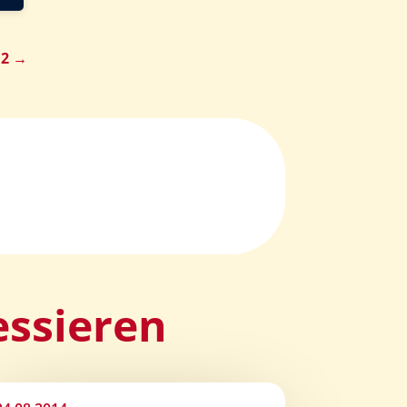
12
→
essieren