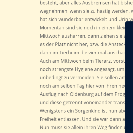
besteht, aber alles Ausbremsen hat bishe
wegnehmen, wenn sie zu hastig werden, w
hat sich wunderbar entwickelt und Urin wi
Momentan sind sie noch in einem kleinen
Mittwoch ausharren, dann ziehen sie abe
es der Platz nicht her, bzw. die Anstecku
dann im Tierheim die vier mal anschauen
Auch am Mittwoch beim Tierarzt vorstellen
noch strengste Hygiene angesagt, um ei
unbedingt zu vermeiden. Sie sollen am 
noch am selben Tag hier von ihren neuen
Ausflug nach Oldenburg auf dem Programm 
und diese getrennt voneinander transpor
Wenigstens ein Sorgenkind ist nun aber w
Freiheit entlassen. Und sie war dann auch
Nun muss sie allein ihren Weg finden und