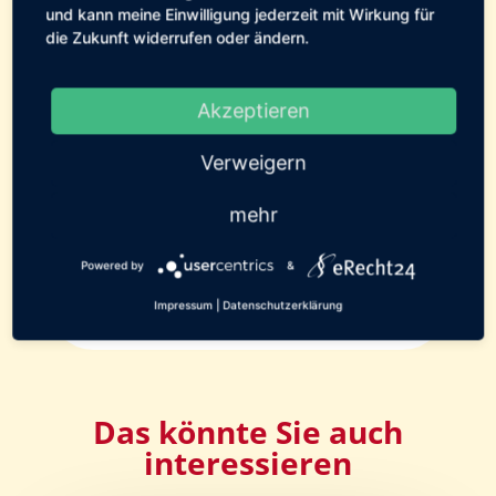
0 Kommentare
und kann meine Einwilligung jederzeit mit Wirkung für
die Zukunft widerrufen oder ändern.
15. Februar 2011
Akzeptieren
[erechtshare]
Verweigern
mehr
Powered by
&
0 Kommentare
Impressum
|
Datenschutzerklärung
Das könnte Sie auch
interessieren