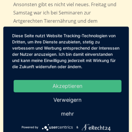
Ansonsten gibt es nicht viel neues. Freitag und
Samstag war ich bei Seminaren zur
Artgerechten Tierernährung und dem
mineralischen Gleichgewicht. Alles sehr
Diese Seite nutzt Website Tracking-Technologien von
interessant für mich und meine Arbeit als
Dritten, um ihre Dienste anzubieten, stetig zu
Ernährungsberaterin für Hund und Katze.
verbessern und Werbung entsprechend der Interessen
der Nutzer anzuzeigen. Ich bin damit einverstanden
und kann meine Einwilligung jederzeit mit Wirkung für
←
Vorheriger Beitrag: 01.06.2012
die Zukunft widerrufen oder ändern.
Nächster Beitrag: 08.06.2012
→
Geschrieben von:
Tierservice
Akzeptieren
Fehmarn
Verweigern
Pflegestellen-Tagebuch
mehr
0 Kommentare
Powered by
&