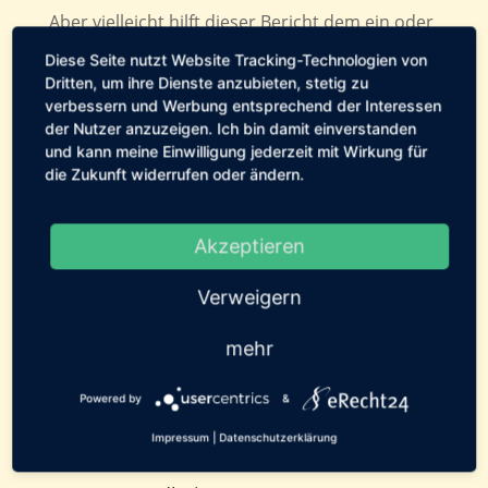
Aber vielleicht hilft dieser Bericht dem ein oder
anderen Hundebesitzer, der mit ähnlichen
Diese Seite nutzt Website Tracking-Technologien von
Symptomen und keiner Lösung konfrontiert
Dritten, um ihre Dienste anzubieten, stetig zu
verbessern und Werbung entsprechend der Interessen
wird und vielleicht rettet dieser Bericht
der Nutzer anzuzeigen. Ich bin damit einverstanden
irgendwann einem anderen Hund das Leben.
und kann meine Einwilligung jederzeit mit Wirkung für
Es wäre zu wünschen, ebenso wie die
die Zukunft widerrufen oder ändern.
Erforschung auch seltener Erkrankungen
seitens der Wissenschaft.
Akzeptieren
←
Vorheriger Beitrag: 25.10.2014
Verweigern
Nächster Beitrag: Pilotprojekt Katzenelend
S-H
→
mehr
Powered by
&
Geschrieben von:
Tierservice
Fehmarn
Impressum
|
Datenschutzerklärung