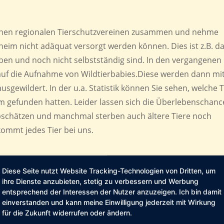
iedenen regionalen Tierschutzvereinen zusammen und nehme
erheim nicht adäquat versorgt werden können. Dies ist z.B. d
haben und noch nicht selbstständig sind. In den vergangenen
auf die Aufnahme von Wildtierbabies.Diese werden dann mi
gewildert. In der u.a. Statistik können Sie sehen, welche T
m gefunden hatten. Leider lassen sich die Überlebenschanc
abschätzen und manchmal sterben auch ältere Tiere noch
kommt jedes Tier bei uns.
Diese Seite nutzt Website Tracking-Technologien von Dritten, um
f Pflegestelle.
ihre Dienste anzubieten, stetig zu verbessern und Werbung
entsprechend der Interessen der Nutzer anzuzeigen. Ich bin damit
einverstanden und kann meine Einwilligung jederzeit mit Wirkung
für die Zukunft widerrufen oder ändern.