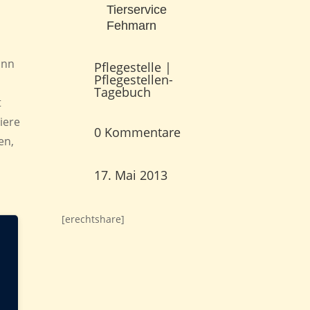
Tierservice
Fehmarn
ann
Pflegestelle
|
Pflegestellen-
Tagebuch
t
iere
0 Kommentare
en,
17. Mai 2013
[erechtshare]