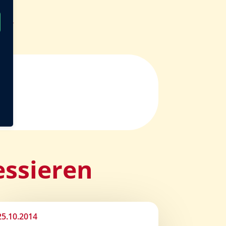
13
→
essieren
25.10.2014