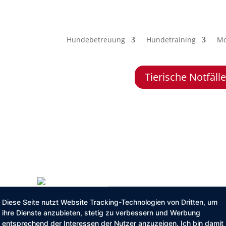
Hundebetreuung
Hundetraining
Mo
Tierische Notfäl
Diese Seite nutzt Website Tracking-Technologien von Dritten, um
Hundetraining
Mobile Tierbetreuung
Preise
Blog
Ko
ihre Dienste anzubieten, stetig zu verbessern und Werbung
entsprechend der Interessen der Nutzer anzuzeigen. Ich bin damit