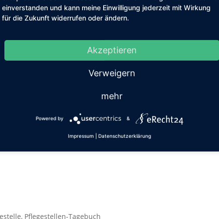
einverstanden und kann meine Einwilligung jederzeit mit Wirkung
für die Zukunft widerrufen oder ändern.
Akzeptieren
Verweigern
eim
mehr
emein
,
Pflegestelle
,
Vermittlungstiere
Powered by
&
ause! Mein Name ist Moritz und ich bin 7 Jahre alt. Mein Leben lan
Impressum
|
Datenschutzerklärung
 verbracht, aber leider musste sie mich aus gesundheitlichen
.
estelle
,
Pflegestellen-Tagebuch