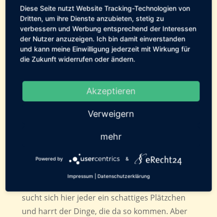
Am vergangenem Mittwoch habe ich einmal
Diese Seite nutzt Website Tracking-Technologien von
Dritten, um ihre Dienste anzubieten, stetig zu
mehr festgestellt, dass es sich bei Linus um
verbessern und Werbung entsprechend der Interessen
meinen Seelenverwandten handeln muss. Ich
der Nutzer anzuzeigen. Ich bin damit einverstanden
habe über eine Bekannte nämlich einmal eine
und kann meine Einwilligung jederzeit mit Wirkung für
die Zukunft widerrufen oder ändern.
Tierkommunikation mit ihm ausprobiert und
ich war begeistert davon. Vieles, was ich bereits
geahnt habe, hat sich bestätigt und einige
Akzeptieren
offene Fragen geklärt. Und wer das alles für
Verweigern
Humbug hält, der sollte es einfach mal
ausprobieren. 🙂
mehr
Ansonsten macht die Wärme hier
augenblicklich allen etwas zu schaffen.
Powered by
&
Spaziergänge werden auf den frühen Morgen
Impressum
|
Datenschutzerklärung
oder späten Abend verschoben und tagsüber
sucht sich hier jeder ein schattiges Plätzchen
und harrt der Dinge, die da so kommen. Aber