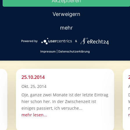
Akzeptieren
Verweigern
mehr
Powered by
&
nte Sie auch inter
Impressum
|
Datenschutzerklärung
25.10.2014
Okt. 25, 2014
Oje, ganze zwei Monate ist der letzte Eintrag
hier schon her. In der Zwischenzeit ist
einiges passiert, ich versuche...
mehr lesen...