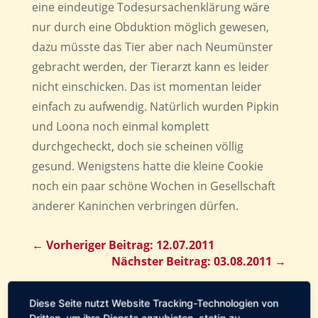
eine eindeutige Todesursachenklärung wäre
nur durch eine Obduktion möglich gewesen,
dazu müsste das Tier aber nach Neumünster
gebracht werden, der Tierarzt kann es leider
nicht einschicken. Das ist momentan leider
einfach zu aufwendig. Natürlich wurden Pipkin
und Loona noch einmal komplett
durchgecheckt, doch sie scheinen völlig
gesund. Wenigstens hatte die kleine Cookie
noch ein paar schöne Wochen in Gesellschaft
anderer Kaninchen verbringen dürfen.
←
Vorheriger Beitrag: 12.07.2011
Nächster Beitrag: 03.08.2011
→
Geschrieben von:
Tierservice
Diese Seite nutzt Website Tracking-Technologien von
Fehmarn
Dritten, um ihre Dienste anzubieten, stetig zu