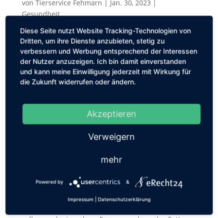
von
Tierservice Fehmarn
|
Jan. 30, 2023
|
Gesundheit
Diese Seite nutzt Website Tracking-Technologien von
Am 22.11.2022 trat die neue Gebührenordnung für
Dritten, um ihre Dienste anzubieten, stetig zu
Tierärzte in Kraft und die Preise für tierärztliche
verbessern und Werbung entsprechend der Interessen
Leistungen haben stark angezogen. Eine Möglichkeit,
der Nutzer anzuzeigen. Ich bin damit einverstanden
die Kosten für den Tierhalter zu verringern, sind
und kann meine Einwilligung jederzeit mit Wirkung für
Tierkrankenversicherungen. Das Angebot an solchen
die Zukunft widerrufen oder ändern.
Versicherungen...
Akzeptieren
Verweigern
Wie Hunde fressen (Teil 7) – Der Teufel steckt
mehr
im Detail
von
Tierservice Fehmarn
|
Jan. 27, 2021
|
Allgemein
Powered by
&
Bereits in den letzten beiden Artikeln haben wir uns
Impressum
|
Datenschutzerklärung
mit Problemen rund ums Fressen beschäftigt. Heute