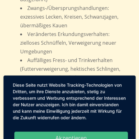
Zwangs-/Übersprungshandlungen:
exzessives Lecken, Kreisen, Schwanzjagen,
übermäßiges Kauen
Verändertes Erkundungsverhalten:
zielloses Schnüffeln, Verweigerung neuer
Umgebungen
Auffälliges Fress- und Trinkverhalten
(Futterverweigerung, hektisches Schlingen,
verändertes Trinkverhalten)
Diese Seite nutzt Website Tracking-Technologien von
Dritten, um ihre Dienste anzubieten, stetig zu
Wenn mehrere dieser Zeichen zusammen
verbessern und Werbung entsprechend der Interessen
auftreten oder sich verschlechtern, ist es
der Nutzer anzuzeigen. Ich bin damit einverstanden
sinnvoll, Ursachen abklären zu lassen (Tierarzt,
und kann meine Einwilligung jederzeit mit Wirkung für
die Zukunft widerrufen oder ändern.
Hundetrainer/Verhaltensberater).
Folgen von dauerhaftem Stress
Akzeptieren