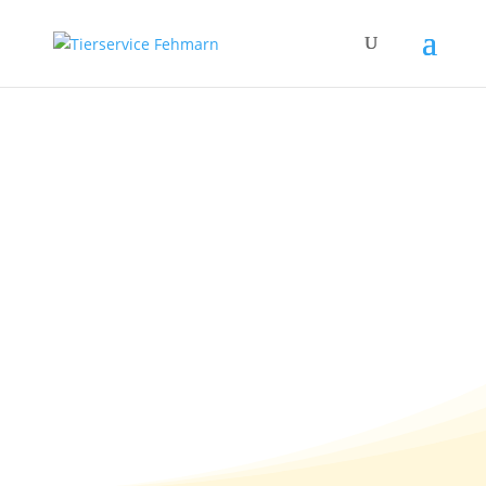
Stress beim Hund –
Ursachen, Symptome
und was du dagegen
tun kannst