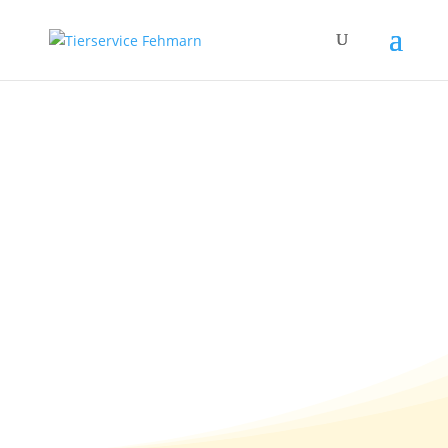
Fallbericht: Labrador
Rocky – vom besten
Freund eines
Menschen