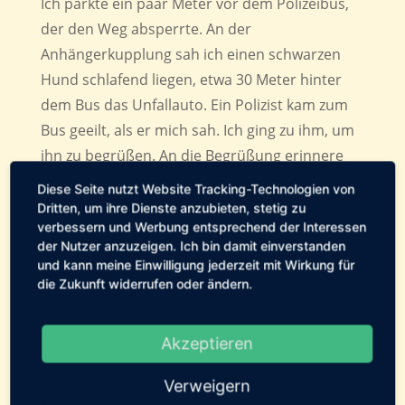
Ich parkte ein paar Meter vor dem Polizeibus,
der den Weg absperrte. An der
Anhängerkupplung sah ich einen schwarzen
Hund schlafend liegen, etwa 30 Meter hinter
dem Bus das Unfallauto. Ein Polizist kam zum
Bus geeilt, als er mich sah. Ich ging zu ihm, um
ihn zu begrüßen. An die Begrüßung erinnere
ich mich noch sekundengenau. Ich ging zum
Diese Seite nutzt Website Tracking-Technologien von
Bus hin, mein Blick streifte den schwarzen
Dritten, um ihre Dienste anzubieten, stetig zu
verbessern und Werbung entsprechend der Interessen
Hund, als ich zur Begrüßung die Hand
der Nutzer anzuzeigen. Ich bin damit einverstanden
ausstreckte. Im Vorbeigehen sah ich das grüne
und kann meine Einwilligung jederzeit mit Wirkung für
Halsband im schwarzen Fell. Und mein Kopf
die Zukunft widerrufen oder ändern.
explodierte.
Akzeptieren
Statt dem Polizisten auf seinen Gruß zu
antworten, sagte ich: „Ich kenne den Hund!“.
Verweigern
Der Polizist war irritiert, fragte nach, doch ich