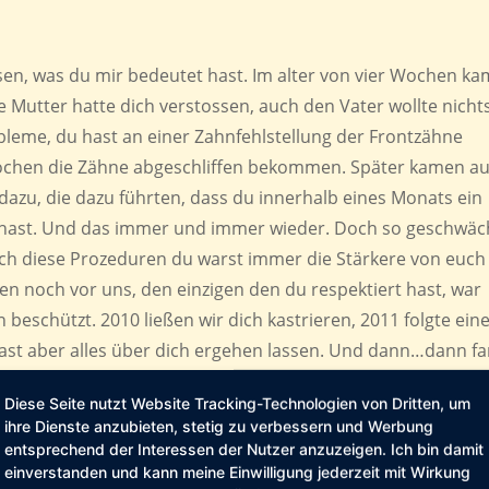
assen, was du mir bedeutet hast. Im alter von vier Wochen ka
e Mutter hatte dich verstossen, auch den Vater wollte nicht
bleme, du hast an einer Zahnfehlstellung der Frontzähne
Wochen die Zähne abgeschliffen bekommen. Später kamen a
azu, die dazu führten, dass du innerhalb eines Monats ein
hast. Und das immer und immer wieder. Doch so geschwäc
ch diese Prozeduren du warst immer die Stärkere von euch
n noch vor uns, den einzigen den du respektiert hast, war
 beschützt. 2010 ließen wir dich kastrieren, 2011 folgte ein
hast aber alles über dich ergehen lassen. Und dann…dann f
uder liegen. Er hockte in seiner Ecke, du lagst davor, als
Diese Seite nutzt Website Tracking-Technologien von Dritten, um
en Anblick und seine traurigen Augen werde ich nie verges
ihre Dienste anzubieten, stetig zu verbessern und Werbung
on uns gegangen bist, denn am Vorabend war noch alles in
entsprechend der Interessen der Nutzer anzuzeigen. Ich bin damit
r jetzt besser geht, da wo du bist.
einverstanden und kann meine Einwilligung jederzeit mit Wirkung