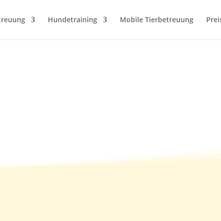
treuung
Hundetraining
Mobile Tierbetreuung
Prei
(04.06.2007-15.