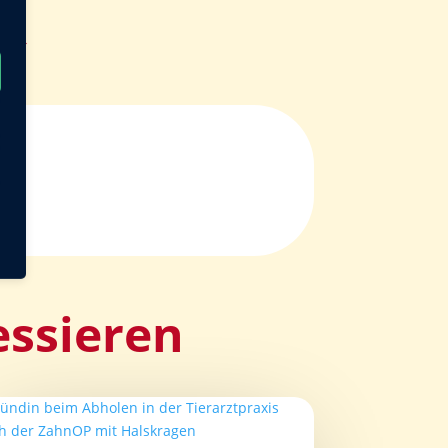
1)
→
essieren