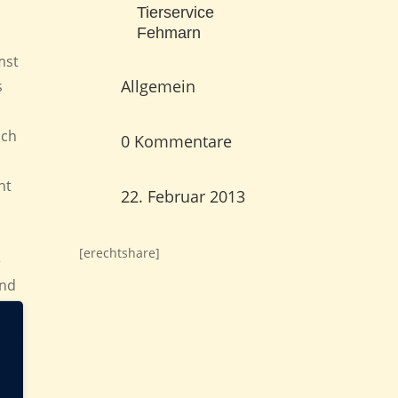
Tierservice
Fehmarn
mst
Allgemein
s
uch
0 Kommentare
ht
22. Februar 2013
[erechtshare]
e
and
sen.