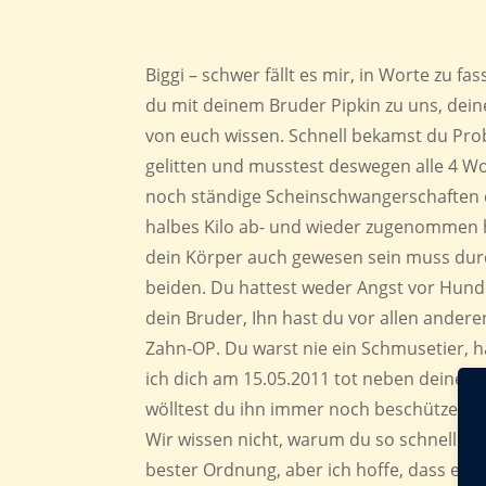
Biggi – schwer fällt es mir, in Worte zu f
du mit deinem Bruder Pipkin zu uns, dein
von euch wissen. Schnell bekamst du Pro
gelitten und musstest deswegen alle 4 
noch ständige Scheinschwangerschaften d
halbes Kilo ab- und wieder zugenommen 
dein Körper auch gewesen sein muss dur
beiden. Du hattest weder Angst vor Hunde
dein Bruder, Ihn hast du vor allen anderen
Zahn-OP. Du warst nie ein Schmusetier, 
ich dich am 15.05.2011 tot neben deinem Br
wölltest du ihn immer noch beschützen. D
Wir wissen nicht, warum du so schnell v
bester Ordnung, aber ich hoffe, dass es di