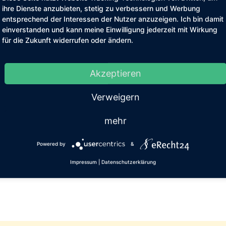
 Tierarzt ein – im Radio lief der Song ‚Over the Rainbow‘. 
ihre Dienste anzubieten, stetig zu verbessern und Werbung
entsprechend der Interessen der Nutzer anzuzeigen. Ich bin damit
h deinen Tod feststellen, es tut mir so leid. Komme gut üb
einverstanden und kann meine Einwilligung jederzeit mit Wirkung
, ich hoffe es geht dir gut, dort wo du jetzt bist. Grüße mir
für die Zukunft widerrufen oder ändern.
 Mädels. Ich werde keinen von euch je vergessen.
Akzeptieren
Verweigern
10 – 11.09.2010)
Nächster Beitrag: Bini (ca. Nov. 2009 – 03.02.201
mehr
Powered by
&
Impressum
|
Datenschutzerklärung