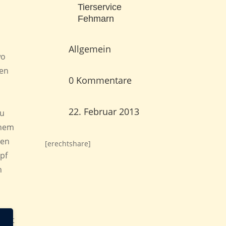
Tierservice
Fehmarn
Allgemein
wo
nen
0 Kommentare
22. Februar 2013
du
inem
hen
[erechtshare]
pf
n
efst