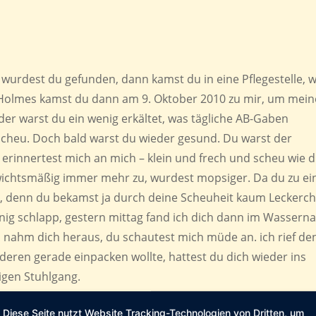
t wurdest du gefunden, dann kamst du in eine Pflegestelle, 
 Holmes kamst du dann am 9. Oktober 2010 zu mir, um mei
der warst du ein wenig erkältet, was tägliche AB-Gaben
cheu. Doch bald warst du wieder gesund. Du warst der
u erinnertest mich an mich – klein und frech und scheu wie 
ewichtsmäßig immer mehr zu, wurdest mopsiger. Da du zu e
he, denn du bekamst ja durch deine Scheuheit kaum Leckerc
nig schlapp, gestern mittag fand ich dich dann im Wasserna
ch nahm dich heraus, du schautest mich müde an. ich rief de
anderen gerade einpacken wollte, hattest du dich wieder ins
igen Stuhlgang.
rgönnt, genau 2 Monate und 1 Tag warst du bei mir. Du schli
Diese Seite nutzt Website Tracking-Technologien von Dritten, um