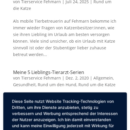
von
Tierservice Fehmarn
|
Juli 24, 2025
|
Rund um
die Katze
Als mobile Tierbetreuerin auf Fehmarn bekomme ich
immer wieder Fragen von Katzenbesitzer:innen, wie
sie ihren Liebling im Urlaub am besten versorgen
können. Viele sind unsicher, ob ein Urlaub mit Katze
sinnvoll ist oder der Stubentiger lieber zuhause
betreut werden...
Meine 5 Lieblings-Tierarzt-Serien
von
Tierservice Fehmarn
|
Dez. 2, 2020
|
Allgemein
,
Gesundheit
,
Rund um den Hund
,
Rund um die Katze
Meine 5 Lieblings-Tierarzt-Serien Die Tage sind
Diese Seite nutzt Website Tracking-Technologien von
kurz, draußen ist es früh dunkel, nass und kalt. Und
Dritten, um ihre Dienste anzubieten, stetig zu
während wir in anderen Jahren in dieser Zeit
verbessern und Werbung entsprechend der Interessen
gemütlich über schön beleuchtete
der Nutzer anzuzeigen. Ich bin damit einverstanden
Weihnachtsmärkte schlendern, verschiedene
und kann meine Einwilligung jederzeit mit Wirkung für