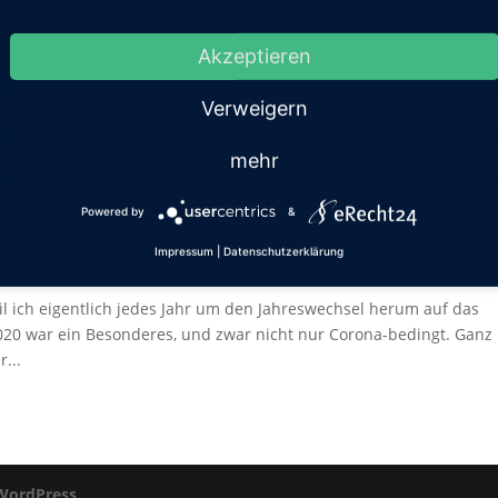
Akzeptieren
Verweigern
mehr
marn
Powered by
&
Impressum
|
Datenschutzerklärung
mein
eil ich eigentlich jedes Jahr um den Jahreswechsel herum auf das
2020 war ein Besonderes, und zwar nicht nur Corona-bedingt. Ganz
...
WordPress