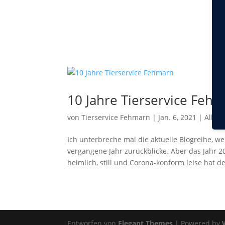
10 Jahre Tierservice Feh
von
Tierservice Fehmarn
|
Jan. 6, 2021
|
Allge
Ich unterbreche mal die aktuelle Blogreihe, w
vergangene Jahr zurückblicke. Aber das Jahr 
heimlich, still und Corona-konform leise hat der
Entworfen von
Elegant Themes
| Powered by