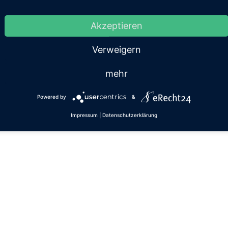
 um die Katze
Akzeptieren
e ich immer wieder Fragen von Katzenbesitzer:innen, wie sie ihr
 Viele sind unsicher, ob ein Urlaub mit Katze sinnvoll ist oder de
Verweigern
mehr
Powered by
&
WordPress
Impressum
|
Datenschutzerklärung