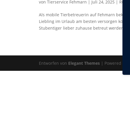
von
Tierservice Fehmarn
|
Juli 24, 2025
|
Rund
Als mobile Tierbetreuerin auf Fehmarn bekomm
Liebling im Urlaub am besten versorgen können.
Stubentiger lieber zuhause betreut werden...
Entworfen von
Elegant Themes
| Powered by