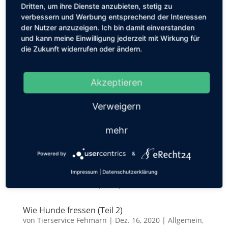
Dritten, um ihre Dienste anzubieten, stetig zu
verbessern und Werbung entsprechend der Interessen
der Nutzer anzuzeigen. Ich bin damit einverstanden
und kann meine Einwilligung jederzeit mit Wirkung für
die Zukunft widerrufen oder ändern.
Wie du deinem Hund das Alleinsein beibringst
– und warum das so wichtig ist
von
Tierservice Fehmarn
|
Okt. 30, 2025
|
Erziehung
Akzeptieren
Viele Hundehalter:innen kennen das Problem: Kaum
schließt sich die Haustür, beginnt der Hund zu
Verweigern
jaulen, zu bellen oder kratzt verzweifelt an der Tür.
Manche zerstören Gegenstände, andere laufen
mehr
ruhelos hin und her. Und auch für den Menschen ist
das meist purer Stress...
Powered by
&
Impressum
|
Datenschutzerklärung
Wie Hunde fressen (Teil 2)
von
Tierservice Fehmarn
|
Dez. 16, 2020
|
Allgemein
,