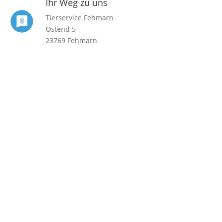
Ihr Weg zu uns
Tierservice Fehmarn
Ostend 5
23769 Fehmarn
Tel. 04371-889346
Mail:
info@tierservice-fehmarn.de
Impressum
|
Datenschutzerklärung
Folgen Sie uns auf Facebook
Folgen
Folgen