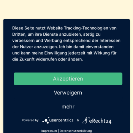
Diese Seite nutzt Website Tracking-Technologien von
Cockapoo Ida, die kleine Zaubermaus die trotz
Dritten, um ihre Dienste anzubieten, stetig zu
Herzerkrankung endlich ihr Traumzuhause
verbessern und Werbung entsprechend der Interessen
der Nutzer anzuzeigen. Ich bin damit einverstanden
gefunden hat.
und kann meine Einwilligung jederzeit mit Wirkung für
die Zukunft widerrufen oder ändern.
Akzeptieren
Verweigern
mehr
Powered by
&
Louis, erst Tageshund, dann Pflegestelle und
Impressum
|
Datenschutzerklärung