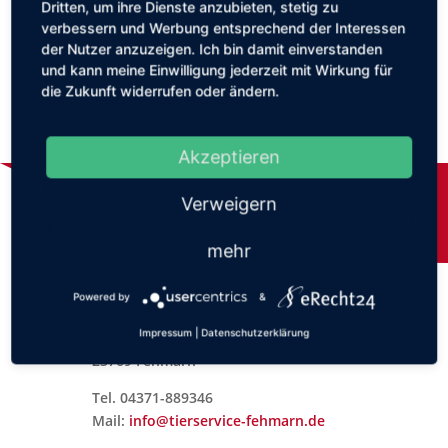
Dritten, um ihre Dienste anzubieten, stetig zu
Checkout
verbessern und Werbung entsprechend der Interessen
der Nutzer anzuzeigen. Ich bin damit einverstanden
und kann meine Einwilligung jederzeit mit Wirkung für
Your cart is currently empty. Click
here
to get
die Zukunft widerrufen oder ändern.
started.
Akzeptieren
Verweigern
mehr
Ihr Weg zu uns
Powered by
&
Tierservice Fehmarn
Impressum
|
Datenschutzerklärung
Ostend 5
23769 Fehmarn
Tel. 04371-889346
Mail:
info@tierservice-fehmarn.de