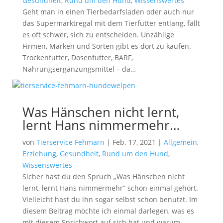
Gesundheit
,
Rund um den Hund
,
Wissenswertes
Geht man in einen Tierbedarfsladen oder auch nur
das Supermarktregal mit dem Tierfutter entlang, fällt
es oft schwer, sich zu entscheiden. Unzählige
Firmen, Marken und Sorten gibt es dort zu kaufen.
Trockenfutter, Dosenfutter, BARF,
Nahrungsergänzungsmittel – da…
Was Hänschen nicht lernt,
lernt Hans nimmermehr…
von
Tierservice Fehmarn
|
Feb. 17, 2021
|
Allgemein
,
Erziehung
,
Gesundheit
,
Rund um den Hund
,
Wissenswertes
Sicher hast du den Spruch „Was Hänschen nicht
lernt, lernt Hans nimmermehr“ schon einmal gehört.
Vielleicht hast du ihn sogar selbst schon benutzt. Im
diesem Beitrag möchte ich einmal darlegen, was es
mit diesem Sprichwort auf sich hat und warum